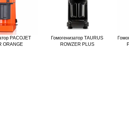
атор PACOJET
Гомогенизатор TAURUS
Гомо
R ORANGE
ROWZER PLUS
P