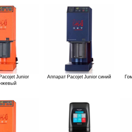
acojet Junior
Аппарат Pacojet Junior синий
Гом
нжевый