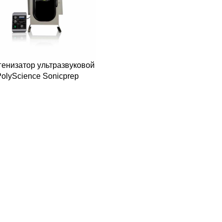
генизатор ультразвуковой
olyScience Sonicprep