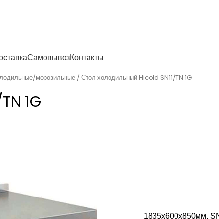
енности
оставка
Самовывоз
Контакты
олодильные/морозильные
Стол холодильный Hicold SN11/TN 1G
/TN 1G
1835х600х850мм, SN 1