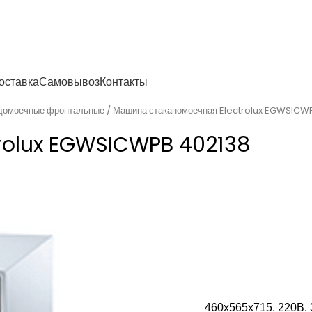
енности
оставка
Самовывоз
Контакты
домоечные фронтальные
Машина стаканомоечная Electrolux EGWSICW
rolux EGWSICWPB 402138
460x565x715, 220В, 3