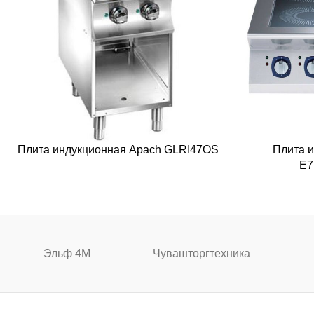
Плита индукционная Apach GLRI47OS
Плита и
E7
Эльф 4М
Чувашторгтехника