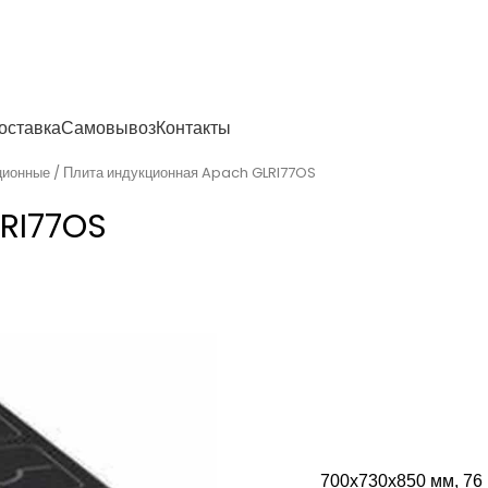
енности
оставка
Самовывоз
Контакты
ционные
Плита индукционная Apach GLRI77OS
RI77OS
700х730х850 мм, 76 к