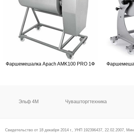
Фаршемешалка Apach AMK100 PRO 1Ф
Фаршемешал
Эльф 4М
Чувашторгтехника
Свидетельство от 18 декабря 2014 г., УНП 192396437, 22.02.2007, М