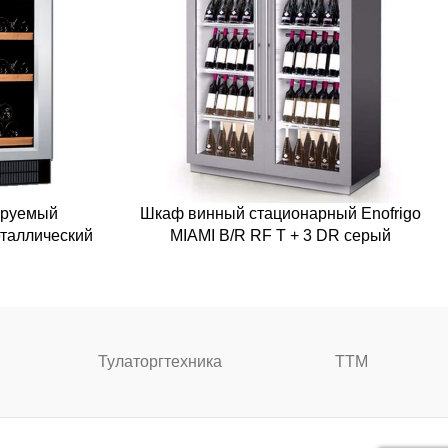
ируемый
Шкаф винный стационарный Enofrigo
таллический
MIAMI B/R RF T + 3 DR серый
Тулаторгтехника
ТТМ