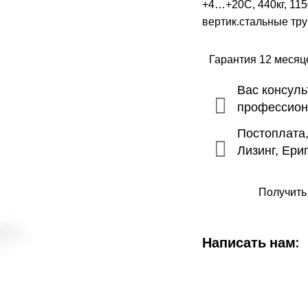
+4…+20С, 440кг, 1150
вертик.стальные тру
Гарантия 12 меся
Вас консул
профессио
Постоплата
Лизинг, Ери
Получить
Написать нам: