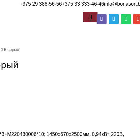
+375 29 388-56-56
+375 33 333-46-46
info@bonasort.
60 R серый
ерый
3+M220430006*10; 1450х670х2500мм, 0,94кВт, 220В,