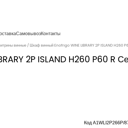
енности
оставка
Самовывоз
Контакты
итрины винные
Шкаф винный Enofrigo WINE LIBRARY 2P ISLAND H260 P
BRARY 2P ISLAND H260 P60 R С
Код A1WLI2P266P/87