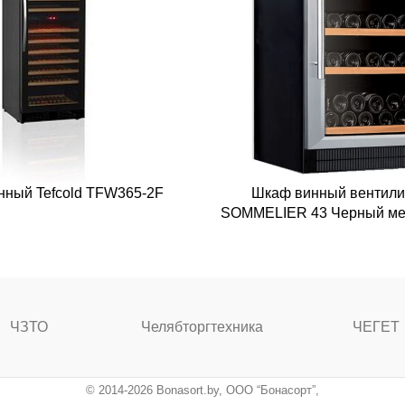
ный Tefcold TFW365-2F
Шкаф винный вентил
SOMMELIER 43 Черный ме
ЧЗТО
Челябторгтехника
ЧЕГЕТ
© 2014-2026 Bonasort.by, ООО “Бонасорт”,