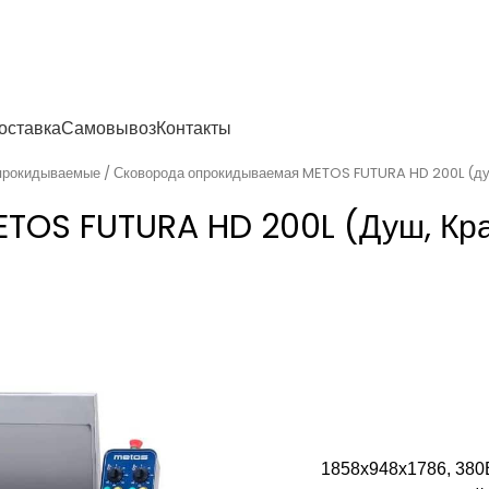
енности
оставка
Самовывоз
Контакты
прокидываемые
Сковорода опрокидываемая METOS FUTURA HD 200L (ду
TOS FUTURA HD 200L (душ, Кр
1858x948x1786, 380В