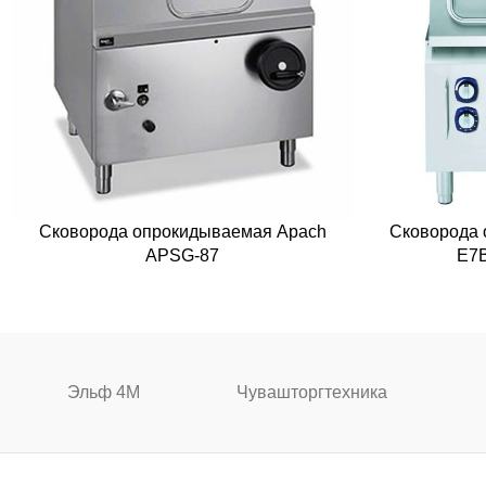
Сковорода опрокидываемая Apach
Сковорода 
APSG-87
E7
Эльф 4М
Чувашторгтехника