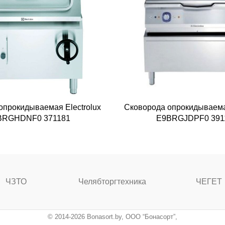
опрокидываемая Electrolux
Сковорода опрокидываемая
BRGHDNF0 371181
E9BRGJDPF0 391
ЧЗТО
Челябторгтехника
ЧЕГЕТ
© 2014-2026 Bonasort.by, ООО “Бонасорт”,