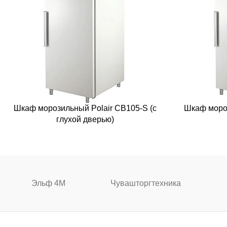
Шкаф морозильный Polair CB105-S (с
Шкаф мороз
глухой дверью)
Эльф 4М
Чувашторгтехника