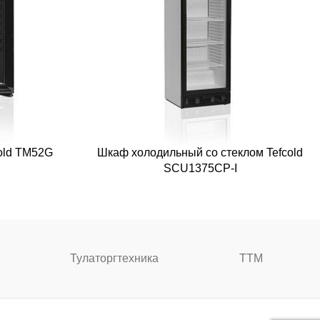
old TM52G
Шкаф холодильный со стеклом Tefcold
SCU1375CP-I
Тулаторгтехника
ТТМ