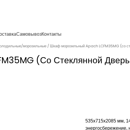
енности
оставка
Самовывоз
Контакты
олодильные/морозильные
Шкаф морозильный Apach LCFM35MG (со ст
FM35MG (со Стеклянной Двер
535х715х2085 мм, 140 
энергосбережение, н