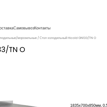
енности
оставка
Самовывоз
Контакты
олодильные/морозильные
Стол холодильный Hicold GN133/TN O
33/TN O
1835х700х850мм, 0,51