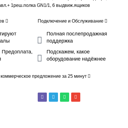
авл.+ 1реш.полка GN1/1, 6 выдвиж.ящиков
цев
Подключение и Обслуживание
ьтируют
Полная послепродажная
налы
поддержка
, Предоплата,
Подскажем, какое
п
оборудование надёжнее
 коммерческое предложение за 25 минут