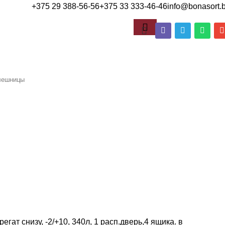
+375 29 388-56-56
+375 33 333-46-46
info@bonasort.
олешницы
гат снизу, -2/+10, 340л, 1 расп.дверь,4 ящика. в