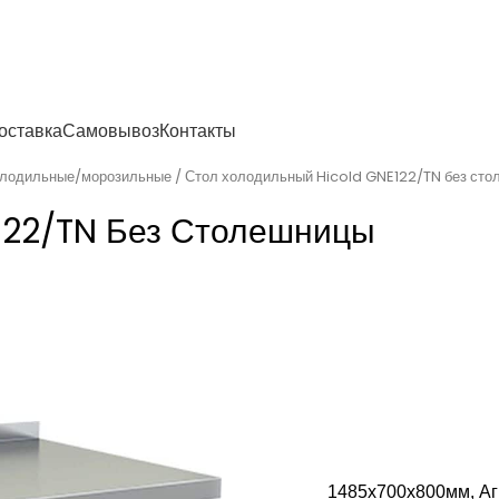
енности
оставка
Самовывоз
Контакты
олодильные/морозильные
Стол холодильный Hicold GNE122/TN без ст
122/TN Без Столешницы
1485х700х800мм, Агре