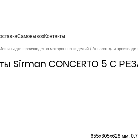
енности
оставка
Самовывоз
Контакты
Машины для производства макаронных изделий
Аппарат для производ
асты Sirman CONCERTO 5 С РЕ
655х305х628 мм, 0,7