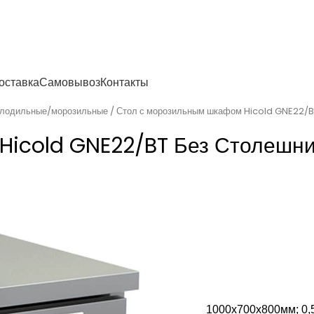
енности
оставка
Самовывоз
Контакты
олодильные/морозильные
Стол с морозильным шкафом Hicold GNE22/B
Hicold GNE22/BT Без Столешн
1000х700х800мм; 0,52