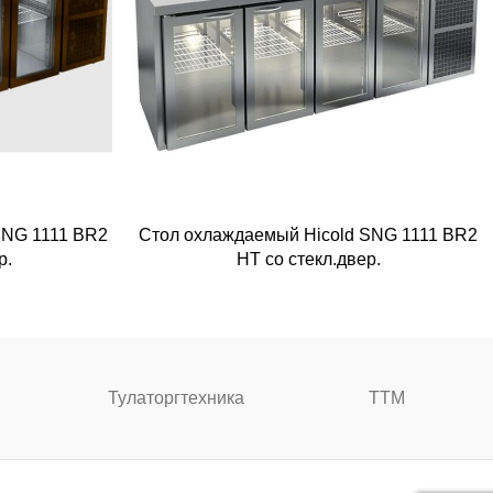
BNG 1111 BR2
Стол охлаждаемый Hicold SNG 1111 BR2
р.
HT со стекл.двер.
Тулаторгтехника
ТТМ