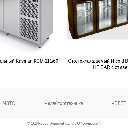
ильный Kayman КСМ-111/60
Стол охлаждаемый Hicold 
HT BAR с ст.две
ЧЗТО
Челябторгтехника
ЧЕГЕТ
© 2014-2026 Bonasort.by, ООО “Бонасорт”,