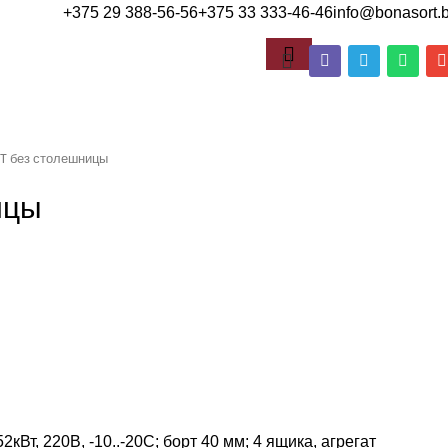
+375 29 388-56-56
+375 33 333-46-46
info@bonasort.
T без столешницы
ицы
кВт, 220В, -10..-20С; борт 40 мм; 4 ящика, агрегат