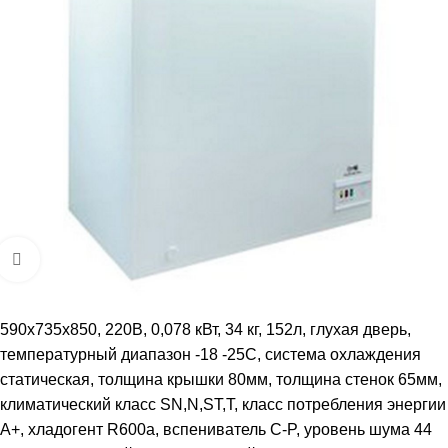
Увеличить
590x735x850, 220В, 0,078 кВт, 34 кг, 152л, глухая дверь,
температурный диапазон -18 -25С, система охлаждения
статическая, толщина крышки 80мм, толщина стенок 65мм,
климатический класс SN,N,ST,T, класс потребления энергии
A+, хладогент R600a, вспениватель C-P, уровень шума 44