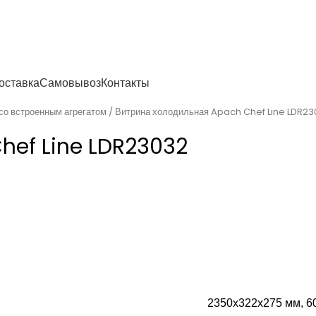
енности
оставка
Самовывоз
Контакты
со встроенным агрегатом
Витрина холодильная Apach Chef Line LDR2
hef Line LDR23032
2350х322х275 мм, 60 к