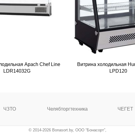
лодильная Apach Chef Line
Витрина холодильная Hu
LDR14032G
LPD120
ЧЗТО
Челябторгтехника
ЧЕГЕТ
© 2014-2026 Bonasort.by, ООО “Бонасорт”,