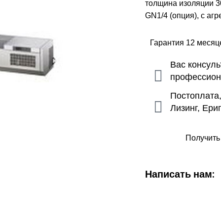
толщина изоляции 30
GN1/4 (опция), с агр
Гарантия 12 меся
Вас консул
профессио
Постоплата
Лизинг, Ери
Получить
Написать нам: