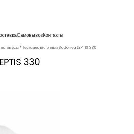
енности
оставка
Самовывоз
Контакты
Тестомесы
Тестомес вилочный Sottoriva LEPTIS 330
EPTIS 330