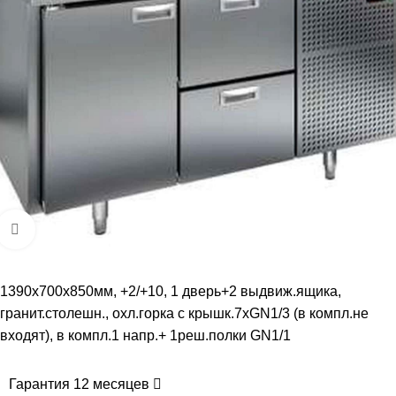
Увеличить
1390х700х850мм, +2/+10, 1 дверь+2 выдвиж.ящика,
гранит.столешн., охл.горка с крышк.7хGN1/3 (в компл.не
входят), в компл.1 напр.+ 1реш.полки GN1/1
Гарантия 12 месяцев