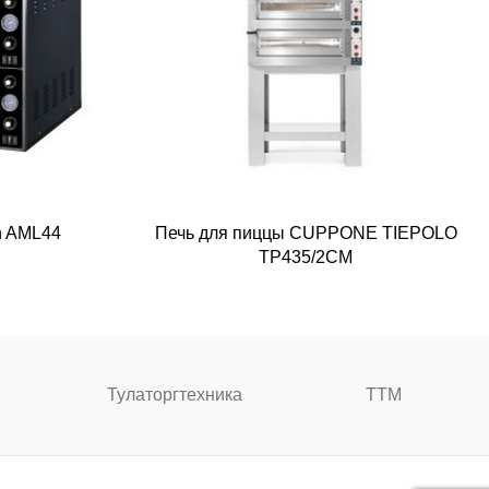
h AML44
Печь для пиццы CUPPONE TIEPOLO
TP435/2CM
Тулаторгтехника
ТТМ