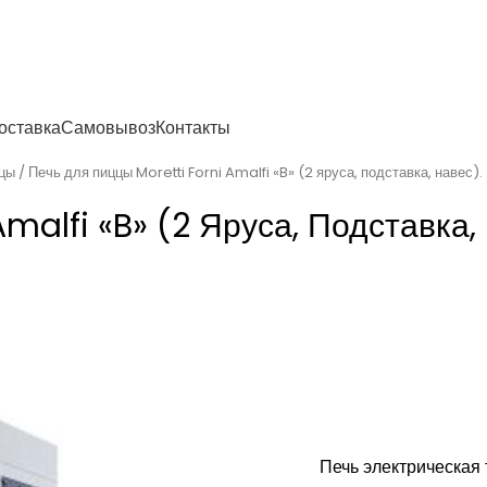
енности
оставка
Самовывоз
Контакты
ццы
Печь для пиццы Moretti Forni Amalfi «B» (2 яруса, подставка, навес).
malfi «B» (2 Яруса, Подставка,
Печь электрическая т