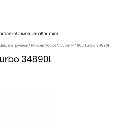
енности
оставка
Самовывоз
Контакты
Миксеры ручные
Миксер Robot Coupe MP 800 Turbo 34890L
Turbo 34890L