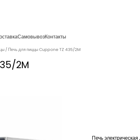
енности
оставка
Самовывоз
Контакты
ццы
Печь для пиццы Cuppone TZ 435/2M
435/2M
Печь электрическая 