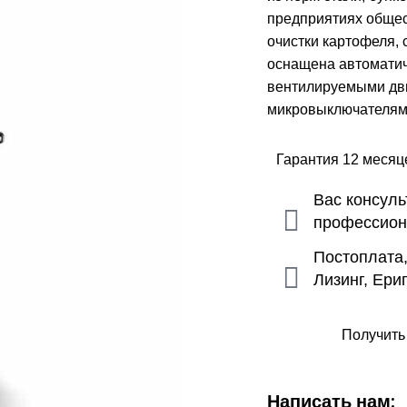
предприятиях общес
очистки картофеля, 
оснащена автоматич
вентилируемыми дви
микровыключателями
Гарантия 12 меся
Вас консул
профессио
Постоплата
Лизинг, Ери
Получить
Написать нам: