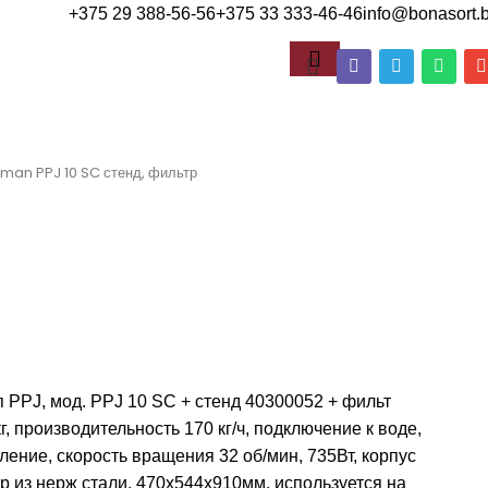
+375 29 388-56-56
+375 33 333-46-46
info@bonasort.
rman PPJ 10 SC стенд, фильтр
 PPJ, мод. PPJ 10 SC + стенд 40300052 + фильт
г, производительность 170 кг/ч, подключение к воде,
ение, скорость вращения 32 об/мин, 735Вт, корпус
ер из нерж стали, 470х544х910мм, используется на