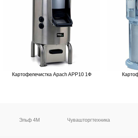
Картофелечистка Apach APP10 1Ф
Картоф
Эльф 4М
Чувашторгтехника