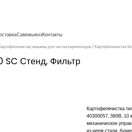
енности
оставка
Самовывоз
Контакты
Картофелечистки, машины для чистки корнеплодов
Картофелечистка Si
0 SC Стенд, Фильтр
Картофелечистка тип
40300057, 380В, 10 к
механическое управл
из нерж стали, бунк