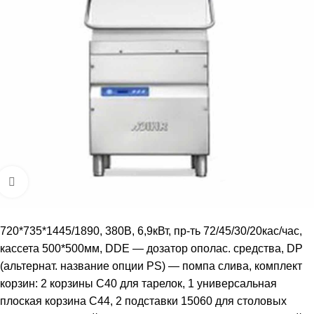
Увеличить
720*735*1445/1890, 380В, 6,9кВт, пр-ть 72/45/30/20кас/час,
кассета 500*500мм, DDE — дозатор ополас. средства, DP
(альтернат. название опции PS) — помпа слива, комплект
корзин: 2 корзины C40 для тарелок, 1 универсальная
плоская корзина C44, 2 подставки 15060 для столовых