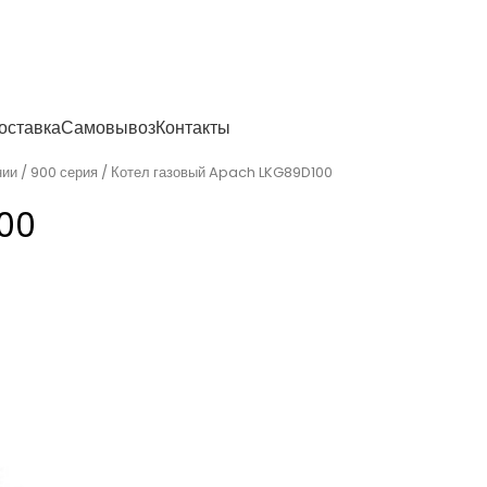
енности
оставка
Самовывоз
Контакты
нии
900 серия
Котел газовый Apach LKG89D100
00