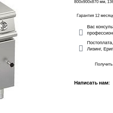
800х900х870 мм, 136 
Гарантия 12 меся
Вас консул
профессио
Постоплата
Лизинг, Ери
Получить
Написать нам: