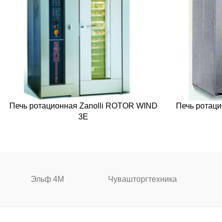
Печь ротационная Zanolli ROTOR WIND
Печь ротац
3E
Эльф 4М
Чувашторгтехника