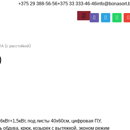
+375 29 388-56-56
+375 33 333-46-46
info@bonasort.
A (с расстойкой)
)
6кВт+1,5кВт, под листы 40х60см, цифровая ПУ,
 обдува, крюк, козырек с вытяжкой, эконом режим