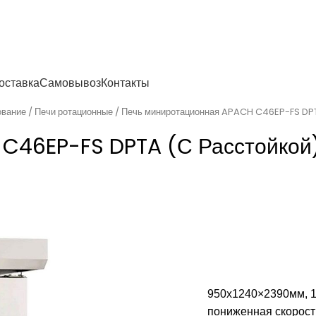
енности
оставка
Самовывоз
Контакты
ование
Печи ротационные
Печь миниротационная APACH C46EP-FS DPT
C46EP-FS DPTA (с Расстойкой
950х1240×2390мм, 1
пониженная скорость