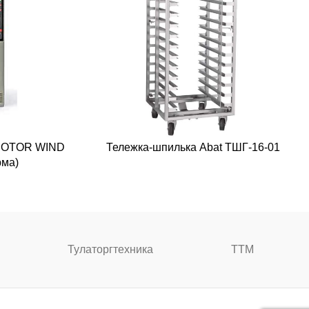
 ROTOR WIND
Тележка-шпилька Abat ТШГ-16-01
рма)
Тулаторгтехника
ТТМ