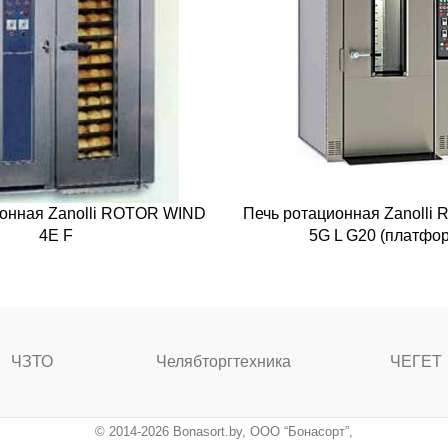
ионная Zanolli ROTOR WIND
Печь ротационная Zanolli
4E F
5G L G20 (платфо
ЧЗТО
Челябторгтехника
ЧЕГЕТ
© 2014-2026 Bonasort.by, ООО “Бонасорт”,