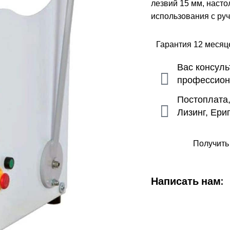
лезвий 15 мм, наст
использования с ру
Гарантия 12 меся
Вас консул
профессио
Постоплата
Лизинг, Ери
Получить
Написать нам: