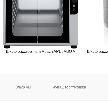
Шкаф расстоечный Apach APE8ABQ A
Шкаф расст
Эльф 4М
Чувашторгтехника