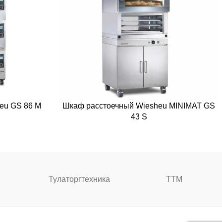
eu GS 86 M
Шкаф расстоечный Wiesheu MINIMAT GS
43 S
Тулаторгтехника
ТТМ