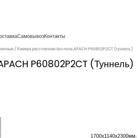
енности
оставка
Самовывоз
Контакты
тоечные
Камера расстоечная без пола APACH P60802P2CT (туннель)
 APACH P60802P2CT (туннель)
1700x1140x2300мм, 6