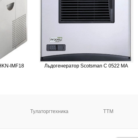
HKN-IMF18
Льдогенератор Scotsman C 0522 MA
Тулаторгтехника
ТТМ