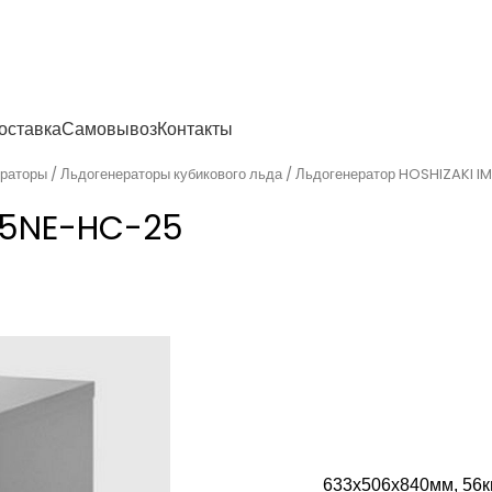
енности
оставка
Самовывоз
Контакты
ераторы
Льдогенераторы кубикового льда
Льдогенератор HOSHIZAKI 
-65NE-HC-25
633х506х840мм, 56кг/