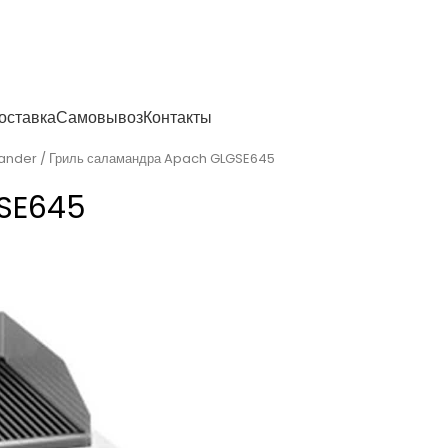
енности
оставка
Самовывоз
Контакты
mander
Гриль саламандра Apach GLGSE645
SE645