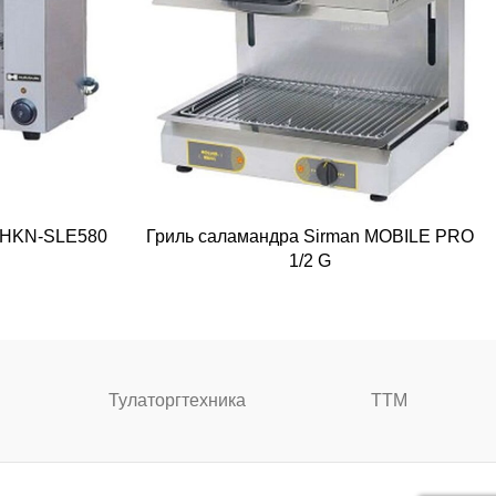
n HKN-SLE580
Гриль саламандра Sirman MOBILE PRO
1/2 G
Тулаторгтехника
ТТМ