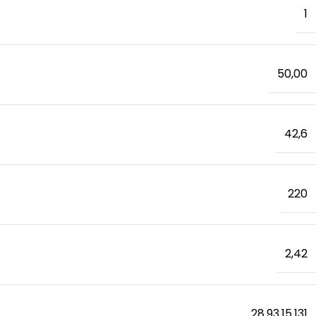
1
50,00
42,6
220
2,42
28.93.15.131