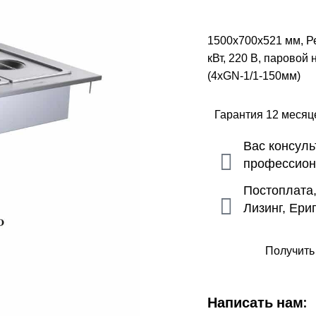
1500х700х521 мм, Ре
кВт, 220 В, парово
(4хGN-1/1-150мм)
Гарантия 12 меся
Вас консул
профессио
Постоплата
Лизинг, Ери
Получить
Написать нам: