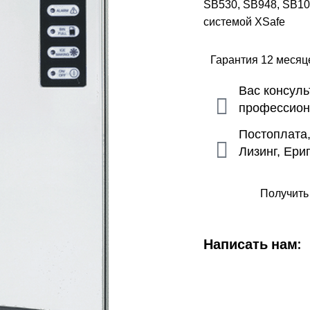
SB530, SB948, SB102
системой XSafe
Гарантия 12 меся
Вас консул
профессио
Постоплата
Лизинг, Ери
Получить
Написать нам: