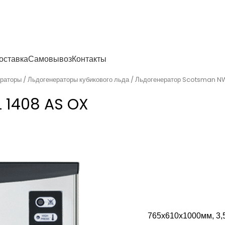
енности
оставка
Самовывоз
Контакты
ераторы
Льдогенераторы кубикового льда
Льдогенератор Scotsman NW
 1408 AS OX
765х610х1000мм, 3,5