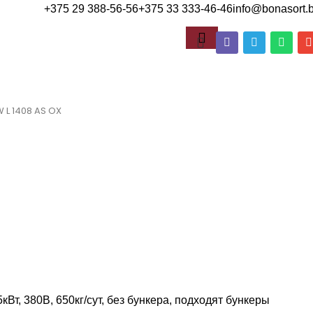
+375 29 388-56-56
+375 33 333-46-46
info@bonasort.
 L 1408 AS OX
кВт, 380В, 650кг/сут, без бункера, подходят бункеры