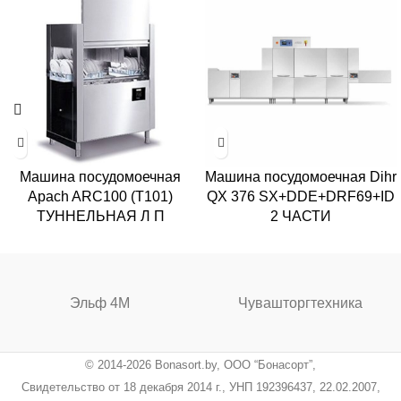
Машина посудомоечная
Машина посудомоечная Dihr
Apach ARC100 (T101)
QX 376 SX+DDE+DRF69+ID
ТУННЕЛЬНАЯ Л П
2 ЧАСТИ
Эльф 4М
Чувашторгтехника
© 2014-2026 Bonasort.by, ООО “Бонасорт”,
Свидетельство от 18 декабря 2014 г., УНП 192396437, 22.02.2007,