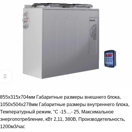
Увеличить
855х315х704мм Габаритные размеры внешнего блока,
1050х504х278мм Габаритные размеры внутреннего блока,
Температурный режим, °С -15…- 25, Maксимальное
энергопотребление, кВт 2,11, 380В, Производительность,
1200м3/час