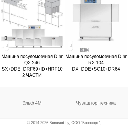
Машина посудомоечная Dihr
Машина посудомоечная Dihr
QX 246
RX 104
SX+DDE+DRF69+ID+HRF10
DX+DDE+SC10+DR64
2 ЧАСТИ
Эльф 4М
Чувашторгтехника
© 2014-2026 Bonasort.by, ООО “Бонасорт”,