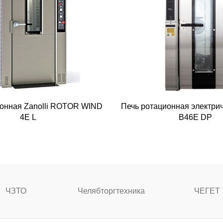
ионная Zanolli ROTOR WIND
Печь ротационная электри
4E L
B46E DP
ЧЗТО
Челябторгтехника
ЧЕГЕТ