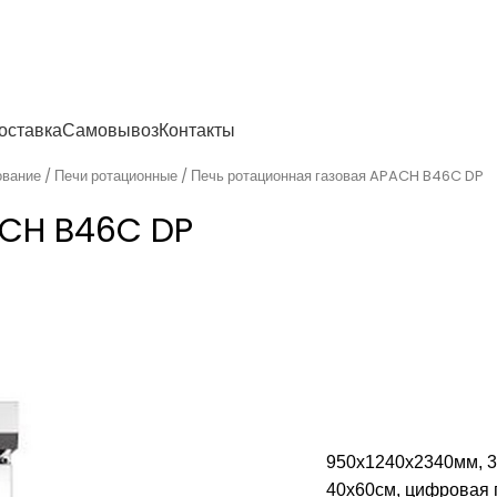
енности
оставка
Самовывоз
Контакты
ование
Печи ротационные
Печь ротационная газовая APACH B46C DP
ACH B46C DP
950х1240х2340мм, 35
40х60см, цифровая 