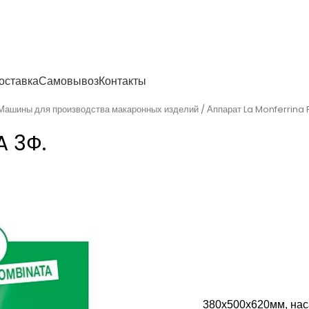
енности
оставка
Самовывоз
Контакты
Машины для производства макаронных изделий
Аппарат La Monferrina
A 3Ф.
380х500х620мм, нас