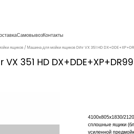
енности
оставка
Самовывоз
Контакты
мойки ящиков
Машина для мойки ящиков Dihr VX 351 HD DX+DDE+XP+DR9
r VX 351 HD DX+DDE+XP+DR99 
4100x805x1830/2120
сплошные ящики (бл
усиленной предмойки