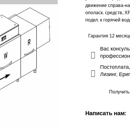
движение справа-на
ополаск. средств, 
подкл. к горячей во
Гарантия 12 меся
Вас консул
профессио
Постоплата
Лизинг, Ери
Получить
Написать нам: