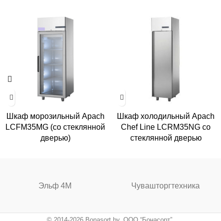
Шкаф морозильный Apach
Шкаф холодильный Apach
LCFM35MG (со стеклянной
Chef Line LCRM35NG со
дверью)
стеклянной дверью
Эльф 4М
Чувашторгтехника
© 2014-2026 Bonasort.by, ООО “Бонасорт”,