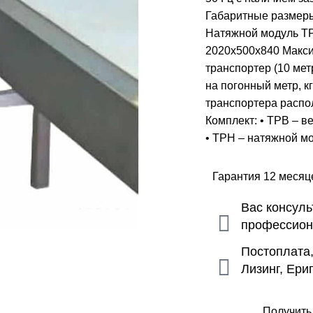
Габаритные размеры
Натяжной модуль Т
2020х500х840 Макси
транспортер (10 мет
на погонный метр, к
транспортера распо
Комплект: • ТРВ – в
• ТРН – натяжной мо
Гарантия 12 меся
Вас консул
профессио
Постоплата
Лизинг, Ери
Получить