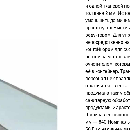
и одной тканевой п
толщина 2 мм. Испо
уменьшить до миним
простоту промывки 
редуктором. Для уп
непосредственно на
контейнером для сб
лентой на установл
очистителем, котор
её в контейнер. Тра
персонал не справля
отключится – лента 
продумана таким об
санитарную обработ
продуктами. Характ
Ширина ленточного 
мм — 840 Номинальн
50 Гц с наличием за