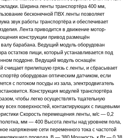
рокладки. Ширина ленты транспортёра 400 мм,
льзование бесконечной ПВХ ленты позволяет
ума звук работы транспортёра и обеспечивает
изделия. Лента приводится в движение мотор-
рощения конструкции привод размещён
 валу барабана. Ведущий модуль оборудован
ора остатков пищи, который устанавливается под
енном поддоне. Ведущий модуль оснащён
ый счищает прилипшую грязь с ленты, и сбрасывает
нспортёр оборудован оптическим датчиком, если
ется с потоком посуды из зала, электродвигатель
остановится. Конструкция модулей транспортёра
разом, чтобы легко осуществлять тщательную
ку всех поверхностей, контактирующих с пищевыми
еристики Скорость перемещения ленты, м/с — 0,2
полотна, мм — 400 Высота ленты над уровнем пола,
ое напряжение сети переменного тока с частотой
земляющего провода. В — 380 Мощность, к Вт — 0,38