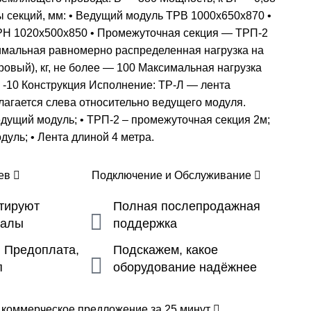
 секций, мм: • Ведущий модуль ТРВ 1000х650х870 •
РН 1020х500х850 • Промежуточная секция — ТРП-2
мальная равномерно распределенная нагрузка на
ровый), кг, не более — 100 Максимальная нагрузка
г -10 Конструкция Исполнение: ТР-Л — лента
лагается слева относительно ведущего модуля.
едущий модуль; • ТРП-2 – промежуточная секция 2м;
дуль; • Лента длиной 4 метра.
цев
Подключение и Обслуживание
ьтируют
Полная послепродажная
налы
поддержка
, Предоплата,
Подскажем, какое
п
оборудование надёжнее
 коммерческое предложение за 25 минут