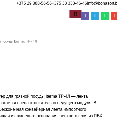
+375 29 388-56-56
+375 33 333-46-46
info@bonasort.
ой посуды Iterma ТР-4Л
ер для грязной посуды Iterma ТР-4Л — лента
лагается слева относительно ведущего модуля. В
бесконечная конвейерная лента импортного
ящая из тканевого основания, верхнего слоя из ПВХ