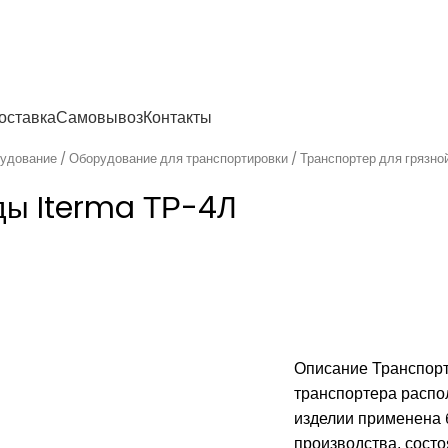
енности
оставка
Самовывоз
Контакты
рудование
Оборудование для транспортировки
Транспортер для грязн
ды Iterma ТР-4Л
Описание Транспорт
транспортера распо
изделии применена 
производства, состо