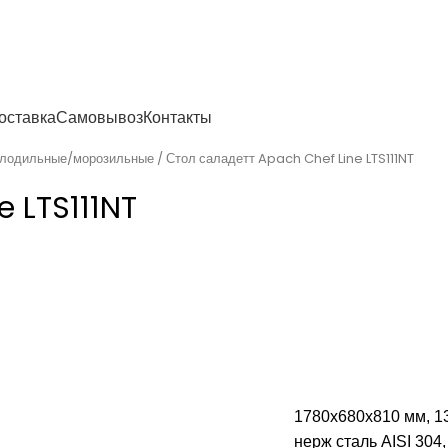
енности
оставка
Самовывоз
Контакты
олодильные/морозильные
Стол саладетт Apach Chef Line LTS111NT
 LTS111NT
1780х680х810 мм, 130
нерж сталь AISI 304