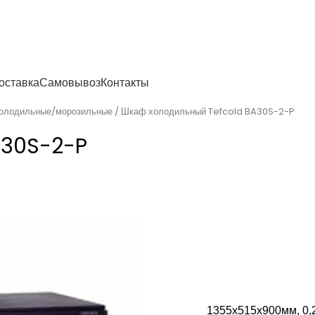
енности
оставка
Самовывоз
Контакты
олодильные/морозильные
Шкаф холодильный Tefcold BA30S-2-P
A30S-2-P
1355х515х900мм, 0,26