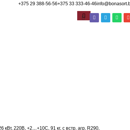
+375 29 388-56-56
+375 33 333-46-46
info@bonasort.
 кВт, 220В, +2…+10С, 91 кг, с встр. агр. R290,