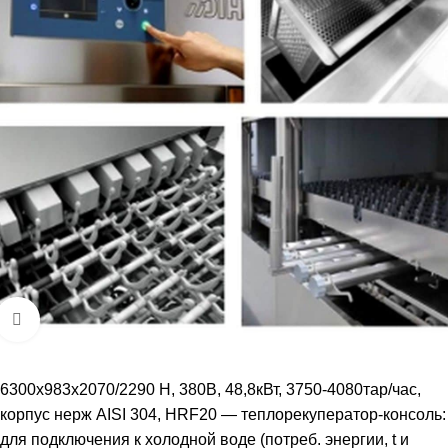
Увеличить
6300x983x2070/2290 H, 380В, 48,8кВт, 3750-4080тар/час,
корпус нерж AISI 304, HRF20 — теплорекуператор-консоль:
для подключения к холодной воде (потреб. энергии, t и