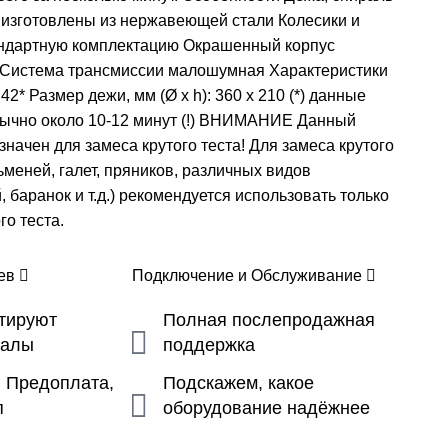
 изготовлены из нержавеющей стали Колесики и
андартную комплектацию Окрашенный корпус
 Система трансмиссии малошумная Характеристики
42* Размер дежи, мм (Ø x h): 360 х 210 ​(*) данные
обычно около 10-12 минут (!) ВНИМАНИЕ Данный
начен для замеса крутого теста! Для замеса крутого
льменей, галет, пряников, различных видов
 баранок и т.д.) рекомендуется использовать только ​
го теста.
цев
Подключение и Обслуживание
ьтируют
Полная послепродажная
налы
поддержка
, Предоплата,
Подскажем, какое
п
оборудование надёжнее