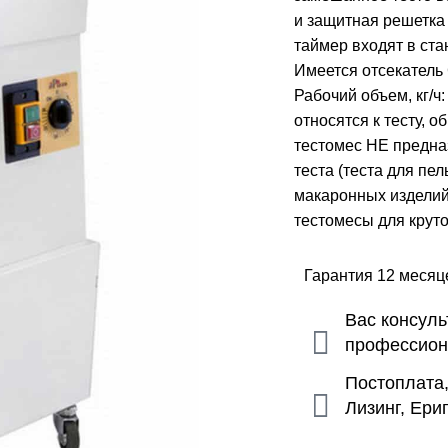
и защитная решетка
таймер входят в ст
Имеется отсекатель
Рабочий объем, кг/ч: 
относятся к тесту, 
тестомес НЕ предназ
теста (теста для пе
макаронных изделий,
тестомесы для круто
Гарантия 12 меся
Вас консул
профессио
Постоплата
Лизинг, Ери