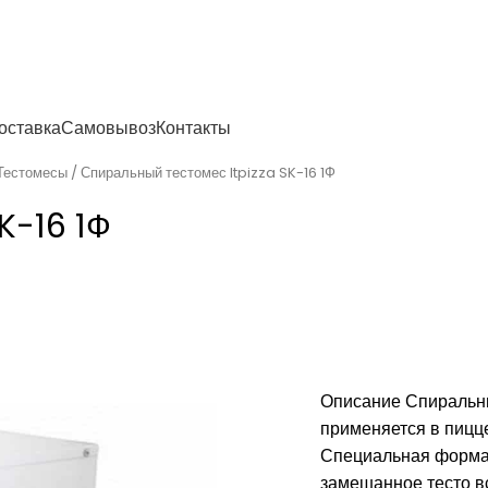
енности
оставка
Самовывоз
Контакты
Тестомесы
Спиральный тестомес Itpizza SK-16 1Ф
K-16 1Ф
Описание Cпиральны
применяется в пицц
Специальная форма 
замешанное тесто вс