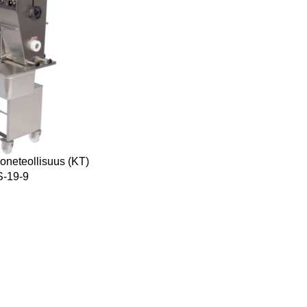
neteollisuus (KT)
S-19-9