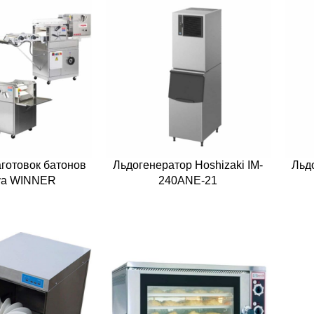
аготовок батонов
Льдогенератор Hoshizaki IM-
Льд
iva WINNER
240ANE-21